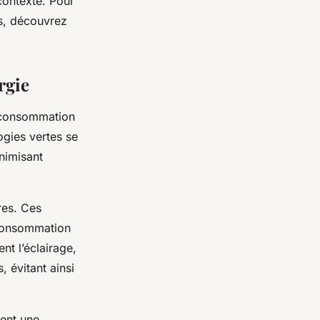
contexte. Pour
es, découvrez
rgie
a consommation
logies vertes se
nimisant
res. Ces
 consommation
nt l’éclairage,
, évitant ainsi
ment une