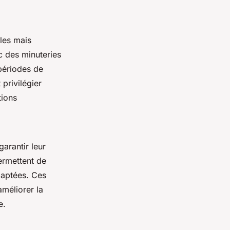
les mais
ec des minuteries
 périodes de
privilégier
tions
arantir leur
ermettent de
daptées. Ces
améliorer la
e.