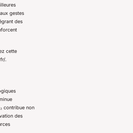
illeures
 aux gestes
égrant des
nforcent
ez cette
fr/.
ogiques
iminue
O₂ contribue non
rvation des
urces