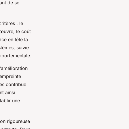
vant de se
ritères : le
 œuvre, le coût
ace en tête la
stèmes, suivie
omportementale.
l’amélioration
 empreinte
res contribue
t ainsi
tablir une
ion rigoureuse