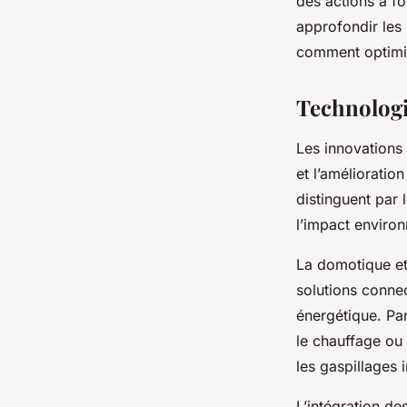
des actions à f
approfondir les
comment optimise
Technologi
Les innovations
et l’amélioratio
distinguent par 
l’impact enviro
La domotique et
solutions conne
énergétique. Par
le chauffage ou 
les gaspillages i
L’intégration de