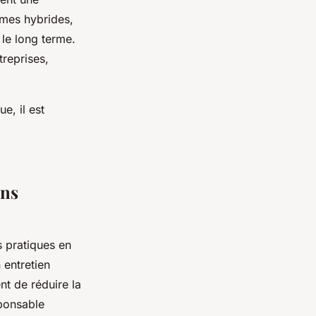
èmes hybrides,
 le long terme.
treprises,
e, il est
ons
s pratiques en
 entretien
nt de réduire la
ponsable