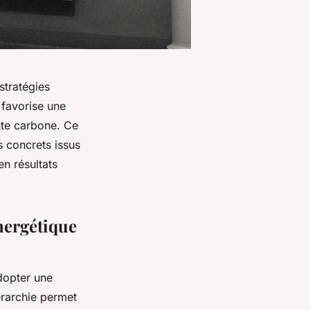
stratégies
 favorise une
nte carbone. Ce
s concrets issus
en résultats
énergétique
dopter une
érarchie permet