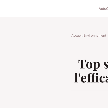
Actu
C
Accueil
›
Environnement
Top s
l'effi