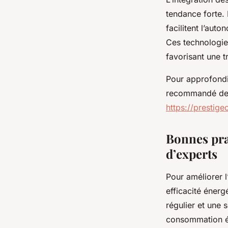
tendance forte.
facilitent l’aut
Ces technologies
favorisant une t
Pour approfondir
recommandé de c
https://prestige
Bonnes pra
d’experts
Pour améliorer l
efficacité éner
régulier et une 
consommation é