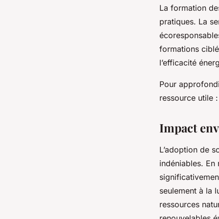
La formation des
pratiques. La s
écoresponsables
formations ciblé
l’efficacité éne
Pour approfondi
ressource utile 
Impact env
L’adoption de s
indéniables. En
significativeme
seulement à la l
ressources natur
renouvelables é