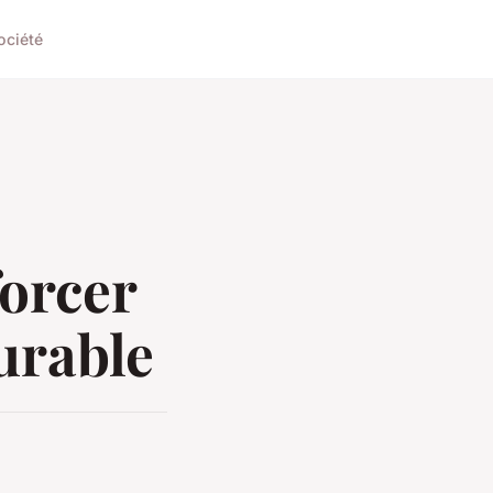
ociété
forcer
durable