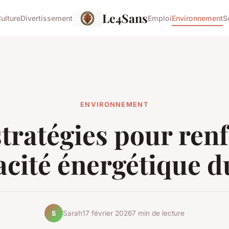
Le4Sans
ulture
Divertissement
Emploi
Environnement
S
ENVIRONNEMENT
tratégies pour ren
cacité énergétique 
Sarah
17 février 2026
7 min de lecture
S