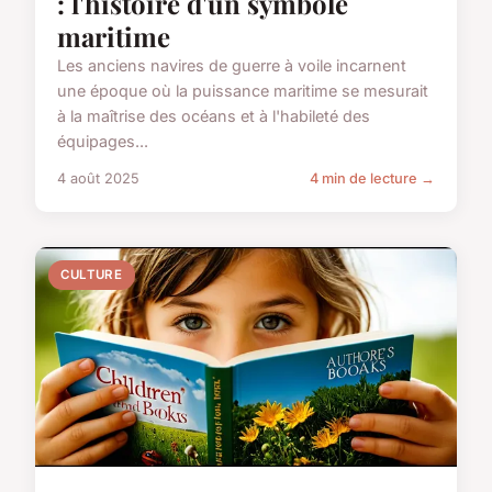
: l'histoire d'un symbole
maritime
Les anciens navires de guerre à voile incarnent
une époque où la puissance maritime se mesurait
à la maîtrise des océans et à l'habileté des
équipages...
4 août 2025
4 min de lecture →
CULTURE