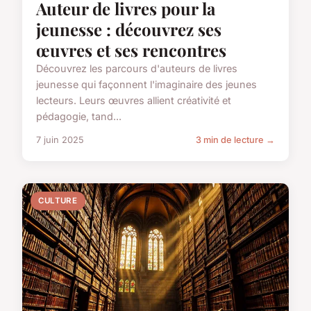
Auteur de livres pour la
jeunesse : découvrez ses
œuvres et ses rencontres
Découvrez les parcours d'auteurs de livres
jeunesse qui façonnent l'imaginaire des jeunes
lecteurs. Leurs œuvres allient créativité et
pédagogie, tand...
7 juin 2025
3 min de lecture →
CULTURE