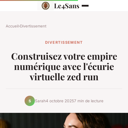
Le4Sans
Accueil
›
Divertissement
DIVERTISSEMENT
Construisez votre empire
numérique avec l'écurie
virtuelle zed run
Sarah
4 octobre 2025
7 min de lecture
S