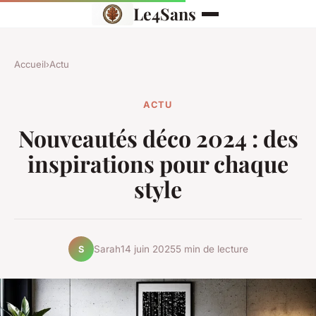
Le4Sans
Accueil
›
Actu
ACTU
Nouveautés déco 2024 : des
inspirations pour chaque
style
Sarah
14 juin 2025
5 min de lecture
S